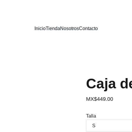
¡ENVÍO GRATIS EN COMPRAS MAYORES A 1500 MXN!
Inicio
Tienda
Nosotros
Contacto
Caja d
MX$449.00
Talla